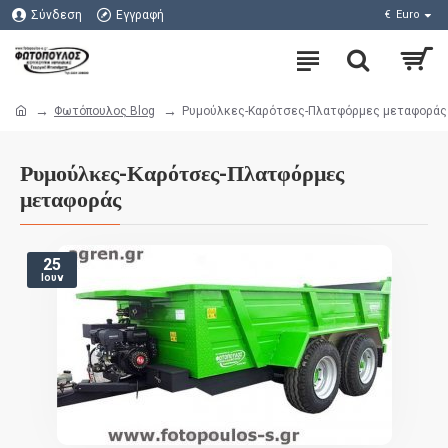
Σύνδεση
Εγγραφή
€
Euro
Φωτόπουλος Blog
Ρυμούλκες-Καρότσες-Πλατφόρμες μεταφοράς
Ρυμούλκες-Καρότσες-Πλατφόρμες
μεταφοράς
25
Ιουν