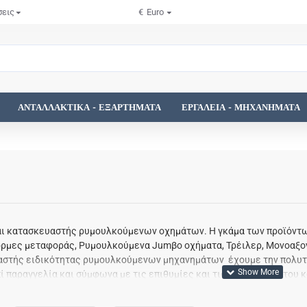
σεις
€
Euro
ΑΝΤΑΛΛΑΚΤΙΚΆ - ΕΞΑΡΤΉΜΑΤΑ
ΕΡΓΑΛΕΊΑ - ΜΗΧΑΝΉΜΑΤΑ
ναι κατασκευαστής ρυμουλκούμενων οχημάτων. Η γκάμα των προϊόν
ρμες μεταφοράς, Ρυμουλκούμενα Jumβο οχήματα, Τρέιλερ, Μονοαξονι
αστής ειδικότητας ρυμουλκούμενων μηχανημάτων έχουμε την πολυτ
ί παραγγελία και σύμφωνα με τις επιθυμίες και τις προσδοκίες του 
νήματα αντοχής, σταθερά, με πολύ καλές επιδόσεις, αποτελεσματικά
υ είναι σημείο αναφοράς για τα Συρόμενα και Επικαθήμενα ρυμουλκο