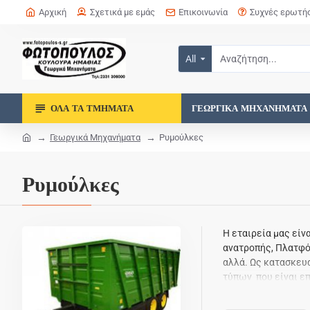
Αρχική
Σχετικά με εμάς
Επικοινωνία
Συχνές ερωτή
All
ΌΛΑ ΤΑ ΤΜΉΜΑΤΑ
ΓΕΩΡΓΙΚΆ ΜΗΧΑΝΉΜΑΤΑ
Γεωργικά Μηχανήματα
Ρυμούλκες
Ρυμούλκες
Η εταιρεία μας εί
ανατροπής, Πλατφό
αλλά. Ως κατασκευ
τύπων που είναι επ
μεταφοράς με Μηχα
κατασκευές μας πο