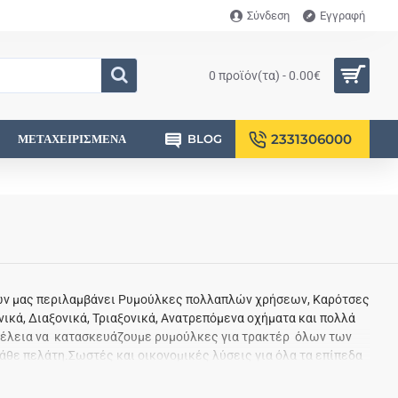
Σύνδεση
Εγγραφή
0 προϊόν(τα) - 0.00€
2331306000
ΜΕΤΑΧΕΙΡΙΣΜΈΝΑ
BLOG
των μας περιλαμβάνει Ρυμούλκες πολλαπλών χρήσεων, Καρότσες
κά, Διαξονικά, Τριαξονικά, Ανατρεπόμενα οχήματα και πολλά
έλεια να κατασκευάζουμε ρυμούλκες για τρακτέρ όλων των
κάθε πελάτη.Σωστές και οικονομικές λύσεις για όλα τα επίπεδα
, αξιόπιστα και εύκολα στη χρήση. Ανακαλύψτε τις καινοτόμες
ύμενα οχήματα, που διαθέτουν υψηλή ποιότητα κατασκευής στις