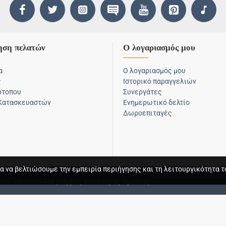
ηση πελατών
Ο λογαριασμός μου
α
Ο λογαριασμός μου
ς
Ιστορικό παραγγελιών
ότοπου
Συνεργάτες
 Κατασκευαστών
Ενημερωτικό δελτίο
Δωροεπιταγές
α να βελτιώσουμε την εμπειρία περιήγησης και τη λειτουργικότητα τ
000 - 6972059446 |Κόμβος Κουλούρας Ημαθίας