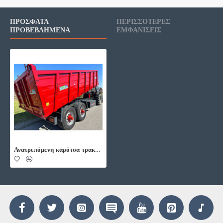
ΠΡΌΣΦΑΤΑ
ΠΕΡΙΣΣΌΤΕΡΕΣ
ΠΡΟΒΕΒΛΗΜΈΝΑ
ΕΜΦΑΝΊΣΕΙΣ
Ανατρεπόμενη καρότσα τρακτέρ 20000KG.Ρυμούλκα, πλατφόρμα Ρυμούλκα, πλατφόρμα τύπου TANDEM.